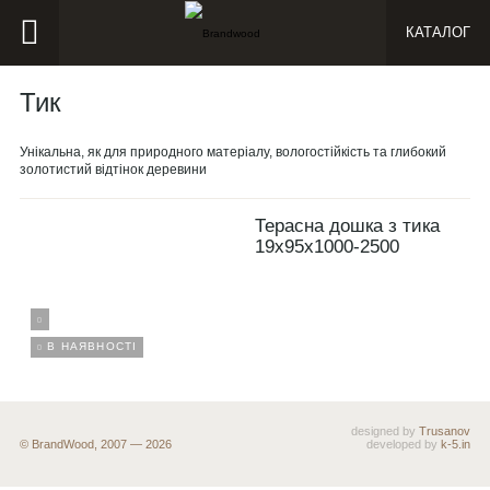
КАТАЛОГ
Тик
Унікальна, як для природного матеріалу, вологостійкість та глибокий
золотистий відтінок деревини
Терасна дошка з тика
19х95х1000-2500
В НАЯВНОСТІ
designed by
Trusanov
© BrandWood, 2007 — 2026
developed by
k-5.in