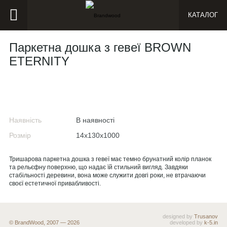
КАТАЛОГ
Паркетна дошка з гевеї BROWN
ETERNITY
Наявність
В наявності
Розмір
14х130х1000
Тришарова паркетна дошка з гевеї має темно брунатний колір планок
та рельєфну поверхню, що надає їй стильний вигляд. Завдяки
стабільності деревини, вона може служити довгі роки, не втрачаючи
своєї естетичної привабливості.
designed by
Trusanov
© BrandWood, 2007 — 2026
developed by
k-5.in