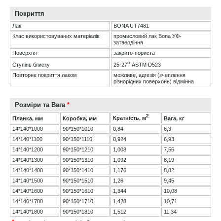
Покриття
Лак
BONA UT7481
Клас використовуваних матеріалів
промисловий лак Bona УФ-
затвердіння
Поверхня
закрито-пориста
о
25-27
ASTM D523
Ступінь блиску
Повторне покриття лаком
можливе, адгезія (зчеплення
різнорідних поверхонь) відмінна
Розміри та Вага
*
2
Кратність, м
Планка, мм
Коробка, мм
Вага, кг
14*140*1000
90*150*1010
0,84
6,3
14*140*1100
90*150*1110
0,924
6,93
14*140*1200
90*150*1210
1,008
7,56
14*140*1300
90*150*1310
1,092
8,19
14*140*1400
90*150*1410
1,176
8,82
14*140*1500
90*150*1510
1,26
9,45
14*140*1600
90*150*1610
1,344
10,08
14*140*1700
90*150*1710
1,428
10,71
14*140*1800
90*150*1810
1,512
11,34