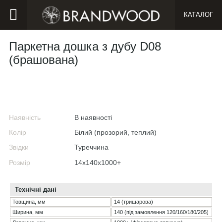
КАТАЛОГ
Паркетна дошка з дубу D08
(брашована)
Наявність
В наявності
Колір
Білий (прозорий, теплий)
Звідки
Туреччина
Розмір
14х140х1000+
Технічні дані
Товщина, мм
14 (тришарова)
Ширина, мм
140 (під замовлення 120/160/180/205)