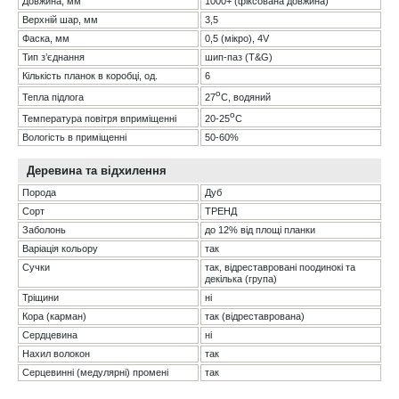
Довжина, мм
1000+ (фіксована довжина)
Верхній шар, мм
3,5
Фаска, мм
0,5 (мікро), 4V
Тип з’єднання
шип-паз (T&G)
Кількість планок в коробці, од.
6
о
27
С, водяний
Тепла підлога
о
20-25
С
Температура повітря вприміщенні
Вологість в приміщенні
50-60%
Деревина та відхилення
Порода
Дуб
Сорт
ТРЕНД
Заболонь
до 12% від площі планки
Варіація кольору
так
Сучки
так, відреставровані поодинокі та
декілька (група)
Тріщини
ні
Кора (карман)
так (відреставрована)
Сердцевина
ні
Нахил волокон
так
Серцевинні (медулярні) промені
так