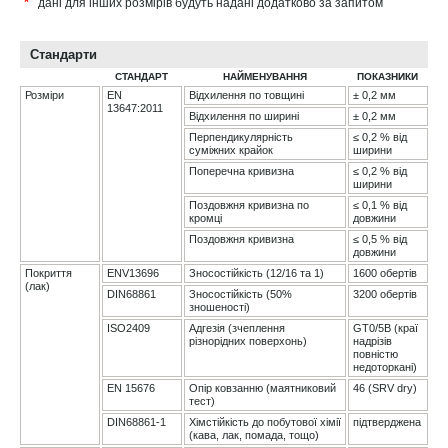
*
дані для інших розмірів будуть надані додатково за запитом
Стандарти
СТАНДАРТ
НАЙМЕНУВАННЯ
ПОКАЗНИКИ
Розміри
EN
Відхилення по товщині
± 0,2 мм
13647:2011
Відхилення по ширині
± 0,2 мм
Перпендикулярність
≤ 0,2 % від
суміжних крайок
ширини
Поперечна кривизна
≤ 0,2 % від
ширини
Поздовжня кривизна по
≤ 0,1 % від
кромці
довжини
Поздовжня кривизна
≤ 0,5 % від
довжини
Покриття
ENV13696
Зносостійкість (12/16 та 1)
1600 обертів
(лак)
DIN68861
Зносостійкість (50%
3200 обертів
зношеності)
ISO2409
Адгезія (зчеплення
GT0/5B (краї
різнорідних поверхонь)
надрізів
повністю
недоторкані)
EN 15676
Опір ковзанню (маятниковий
46 (SRV dry)
тест)
DIN68861-1
Хімстійкість до побутової хімії
підтверджена
(кава, лак, помада, тощо)